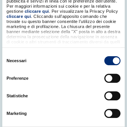
pubblicità e servizi in linea con le preferenze dell’utente.
Per maggiori informazioni sui cookie e per la relativa
ABILITA LA CARTA BANCOMAT
gestione
cliccare qui
. Per visualizzare la Privacy Policy
cliccare qui
. Cliccando sull'apposito comando che
trovate su questo banner consentite l’utilizzo dei cookie
AL TUO WALLET
marketing e di profilazione. La chiusura del presente
banner mediante selezione della "X" posta in alto a destra
determina la prosecuzione della navigazione in assenza
di cookie o altri strumenti di tracciamento diversi da quelli
tecnici strettamente necessari.
Selezione
Necessari
del
consenso
Preferenze
Statistiche
Marketing