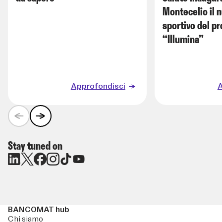
Montecelio il 
sportivo del p
“Illumina”
Approfondisci
A
Stay tuned on
BANCOMAT hub
Chi siamo