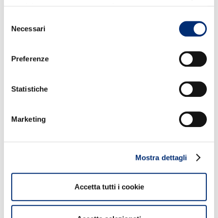
tecnici strettamente necessari.
Condividi
Selezione
Necessari
del
consenso
Preferenze
NON PERDERTI QUESTI CONTENUTI
Statistiche
Marketing
Mostra dettagli
1
Accetta tutti i cookie
BANCOMAT al fianco di Sport e Salute inaugura a