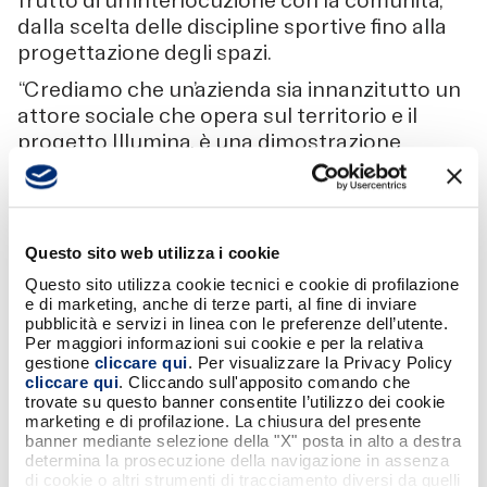
frutto di un’interlocuzione con la comunità,
dalla scelta delle discipline sportive fino alla
progettazione degli spazi.
“Crediamo che un’azienda sia innanzitutto un
attore sociale che opera sul territorio e il
progetto Illumina, è una dimostrazione
concreta di questa visione che contribuisce
alla creazione di spazi accessibili e condivisi in
grado di favorire inclusione, partecipazione e
benessere. Iniziative come questa
Questo sito web utilizza i cookie
rappresentano per noi un modo tangibile di
Questo sito utilizza cookie tecnici e cookie di profilazione
essere vicini alle comunità e di
e di marketing, anche di terze parti, al fine di inviare
accompagnarne lo sviluppo”, ha dichiarato
pubblicità e servizi in linea con le preferenze dell’utente.
Per maggiori informazioni sui cookie e per la relativa
Fabrizio Burlando, Amministratore Delegato
gestione
cliccare qui
. Per visualizzare la Privacy Policy
di BANCOMAT.
cliccare qui
. Cliccando sull'apposito comando che
trovate su questo banner consentite l’utilizzo dei cookie
marketing e di profilazione. La chiusura del presente
banner mediante selezione della "X" posta in alto a destra
determina la prosecuzione della navigazione in assenza
di cookie o altri strumenti di tracciamento diversi da quelli