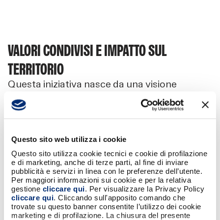
VALORI CONDIVISI E IMPATTO SUL
TERRITORIO
Questa iniziativa nasce da una visione
comune con il FAI: promuovere un legame
autentico con le comunità locali, investendo
in progetti che producono valore sociale e
culturale. Attraverso questa collaborazione,
Questo sito web utilizza i cookie
BANCOMAT rafforza la propria presenza in
Italia non solo come operatore di riferimento
Questo sito utilizza cookie tecnici e cookie di profilazione
e di marketing, anche di terze parti, al fine di inviare
nei pagamenti, ma anche come attore
pubblicità e servizi in linea con le preferenze dell’utente.
attento allo sviluppo del Paese.
Per maggiori informazioni sui cookie e per la relativa
Responsabilità sociale per noi significa
gestione
cliccare qui
. Per visualizzare la Privacy Policy
cliccare qui
. Cliccando sull'apposito comando che
sostenere ciò che rende l’Italia unica e
trovate su questo banner consentite l’utilizzo dei cookie
accessibile, oggi e per il futuro.
marketing e di profilazione. La chiusura del presente