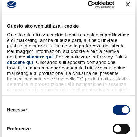
Le banche che offrono il servizio sono:
Questo sito web utilizza i cookie
Questo sito utilizza cookie tecnici e cookie di profilazione
e di marketing, anche di terze parti, al fine di inviare
pubblicità e servizi in linea con le preferenze dell’utente.
Per maggiori informazioni sui cookie e per la relativa
gestione
cliccare qui
. Per visualizzare la Privacy Policy
cliccare qui
. Cliccando sull'apposito comando che
trovate su questo banner consentite l’utilizzo dei cookie
marketing e di profilazione. La chiusura del presente
banner mediante selezione della "X" posta in alto a destra
determina la prosecuzione della navigazione in assenza
di cookie o altri strumenti di tracciamento diversi da quelli
tecnici strettamente necessari.
Selezione
Necessari
del
consenso
Preferenze