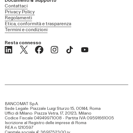
Documenti & Supporto
Contattaci
Privacy Policy
Regolamenti
Etica, conformità e trasparenza
Termini e condizioni
Resta connesso
BANCOMAT S.p.A.
Sede Legale: Piazzale Luigi Sturzo 15, 00144, Roma
Uffici di Milano: Piazza Vetra, 17, 20123, Milano
Codice Fiscale 04949971008 - Partita IVA 09591661005
Iscrizione al Registro delle imprese di Roma
REA n. 1210597
Capitale sociale € 36.917.523,00 i.v.