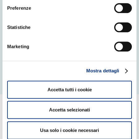
nazionale e
Preferenze
guarda al futuro.
Statistiche
Marketing
CONSULTA LE FAQ
Mostra dettagli
Accetta tutti i cookie
Accetta selezionati
TUTTE LE CARATTERISTICHE DELLA CARTA
Usa solo i cookie necessari
COMMERCIAL