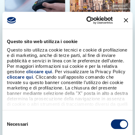
Questo sito web utilizza i cookie
Servizi integrati
La moneta digitale
Questo sito utilizza cookie tecnici e cookie di profilazione
italiana
e di marketing, anche di terze parti, al fine di inviare
Servizi a valore
pubblicità e servizi in linea con le preferenze dell’utente.
aggiunto come
Bancomat è la
Per maggiori informazioni sui cookie e per la relativa
“Paga & Preleva” e
moneta digitale
gestione
cliccare qui
. Per visualizzare la Privacy Policy
cliccare qui
. Cliccando sull'apposito comando che
“Viaggia con
del nostro Paese:
trovate su questo banner consentite l’utilizzo dei cookie
BANCOMAT”
sicura, affidabile e
marketing e di profilazione. La chiusura del presente
presso punti
vicina alle
banner mediante selezione della "X" posta in alto a destra
determina la prosecuzione della navigazione in assenza
vendita e
esigenze
di cookie o altri strumenti di tracciamento diversi da quelli
trasporti pubblici.
quotidiane. Una
tecnici strettamente necessari.
scelta che
Selezione
supporta
Necessari
del
l’economia
consenso