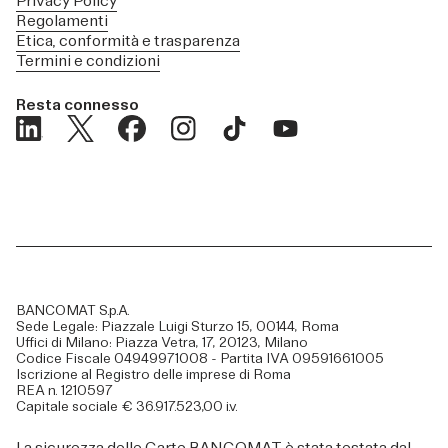
Privacy Policy
Regolamenti
Etica, conformità e trasparenza
Termini e condizioni
Resta connesso
BANCOMAT S.p.A.
Sede Legale: Piazzale Luigi Sturzo 15, 00144, Roma
Uffici di Milano: Piazza Vetra, 17, 20123, Milano
Codice Fiscale 04949971008 - Partita IVA 09591661005
Iscrizione al Registro delle imprese di Roma
REA n. 1210597
Capitale sociale € 36.917.523,00 i.v.