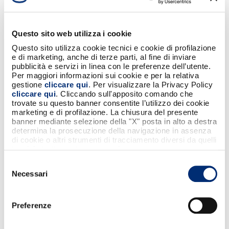
Questo sito web utilizza i cookie
Questo sito utilizza cookie tecnici e cookie di profilazione
SCARICA
e di marketing, anche di terze parti, al fine di inviare
pubblicità e servizi in linea con le preferenze dell’utente.
Condividi
Per maggiori informazioni sui cookie e per la relativa
gestione
cliccare qui
. Per visualizzare la Privacy Policy
cliccare qui
. Cliccando sull'apposito comando che
trovate su questo banner consentite l’utilizzo dei cookie
marketing e di profilazione. La chiusura del presente
banner mediante selezione della "X" posta in alto a destra
determina la prosecuzione della navigazione in assenza
NON PERDERTI QUESTI CONTENUTI
di cookie o altri strumenti di tracciamento diversi da quelli
tecnici strettamente necessari.
Selezione
Necessari
del
consenso
Preferenze