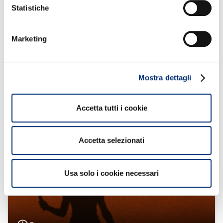
Statistiche
1
Marketing
BANCOMAT al fianco di Sport e Salute inaugura a
Guidonia Montecelio il nuovo spazio sportivo del
progetto “Illumina”
Mostra dettagli
Approfondisci
Accetta tutti i cookie
Accetta selezionati
Usa solo i cookie necessari