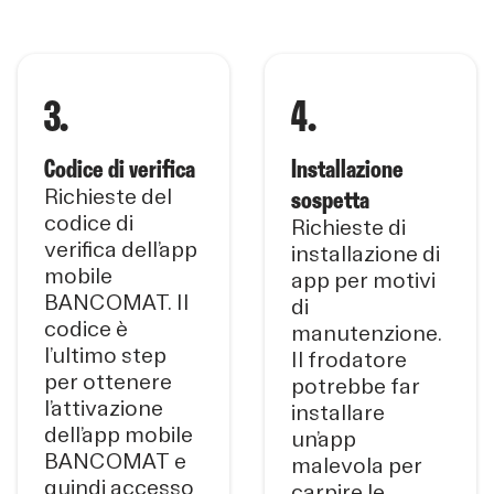
3.
4.
Codice di verifica
Installazione
Richieste del
sospetta
codice di
Richieste di
verifica dell’app
installazione di
mobile
app per motivi
BANCOMAT. Il
di
codice è
manutenzione.
l’ultimo step
Il frodatore
per ottenere
potrebbe far
l’attivazione
installare
dell’app mobile
un’app
BANCOMAT e
malevola per
quindi accesso
carpire le