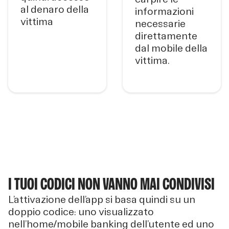
al denaro della
informazioni
vittima
necessarie
direttamente
dal mobile della
vittima.
I TUOI CODICI NON VANNO MAI CONDIVISI
L’attivazione dell’app si basa quindi su un
doppio codice: uno visualizzato
nell’home/mobile banking dell’utente ed uno