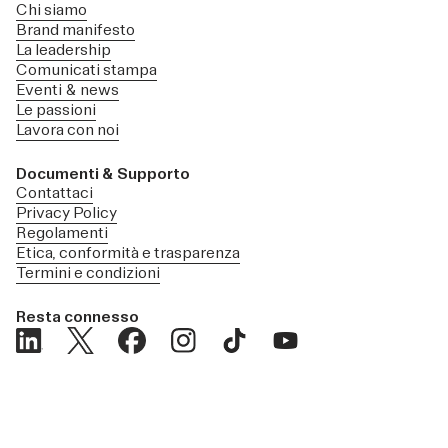
Chi siamo
Brand manifesto
La leadership
Comunicati stampa
Eventi & news
Le passioni
Lavora con noi
Documenti & Supporto
Contattaci
Privacy Policy
Regolamenti
Etica, conformità e trasparenza
Termini e condizioni
Resta connesso