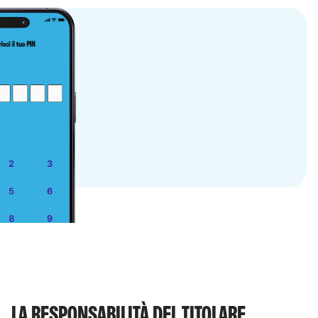
LA RESPONSABILITÀ DEL TITOLARE