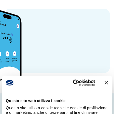
Questo sito web utilizza i cookie
Questo sito utilizza cookie tecnici e cookie di profilazione
e di marketing, anche di terze parti, al fine di inviare