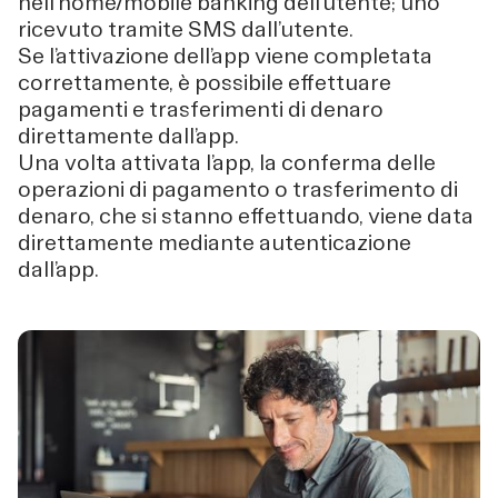
nell’home/mobile banking dell’utente; uno
ricevuto tramite SMS dall’utente.
Se l’attivazione dell’app viene completata
correttamente, è possibile effettuare
pagamenti e trasferimenti di denaro
direttamente dall’app.
Una volta attivata l’app, la conferma delle
operazioni di pagamento o trasferimento di
denaro, che si stanno effettuando, viene data
direttamente mediante autenticazione
dall’app.