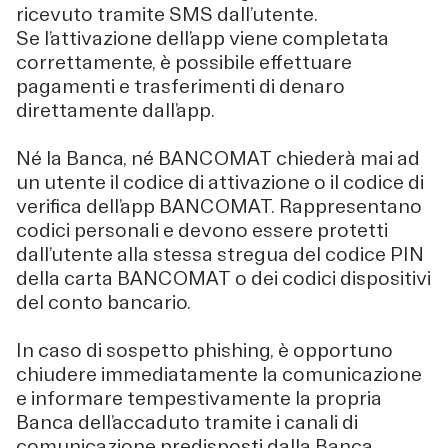
ricevuto tramite SMS dall’utente.
Se l’attivazione dell’app viene completata
correttamente, è possibile effettuare
pagamenti e trasferimenti di denaro
direttamente dall’app.
Né la Banca, né BANCOMAT chiederà mai ad
un utente il codice di attivazione o il codice di
verifica dell’app BANCOMAT. Rappresentano
codici personali e devono essere protetti
dall’utente alla stessa stregua del codice PIN
della carta BANCOMAT o dei codici dispositivi
del conto bancario.
In caso di sospetto phishing, è opportuno
chiudere immediatamente la comunicazione
e informare tempestivamente la propria
Banca dell’accaduto tramite i canali di
comunicazione predisposti dalla Banca