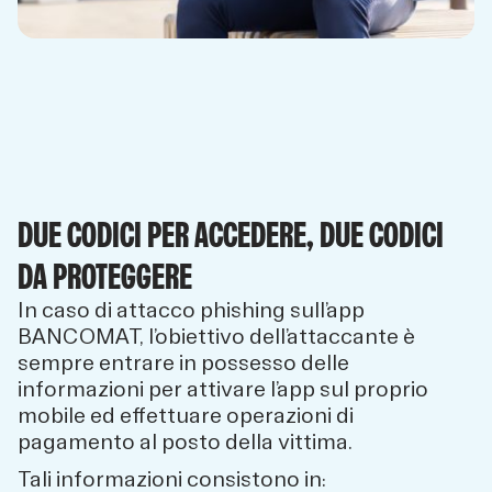
DUE CODICI PER ACCEDERE, DUE CODICI
DA PROTEGGERE
In caso di attacco phishing sull’app
BANCOMAT, l’obiettivo dell’attaccante è
sempre entrare in possesso delle
informazioni per attivare l’app sul proprio
mobile ed effettuare operazioni di
pagamento al posto della vittima.
Tali informazioni consistono in: