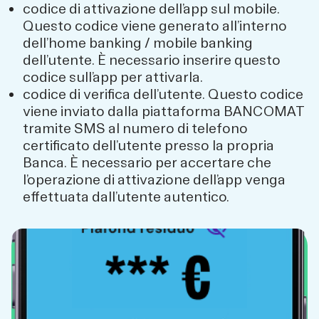
codice di attivazione dell’app sul mobile.
Questo codice viene generato all’interno
dell’home banking / mobile banking
dell’utente. È necessario inserire questo
codice sull’app per attivarla.
codice di verifica dell’utente. Questo codice
viene inviato dalla piattaforma BANCOMAT
tramite SMS al numero di telefono
certificato dell’utente presso la propria
Banca. È necessario per accertare che
l’operazione di attivazione dell’app venga
effettuata dall’utente autentico.