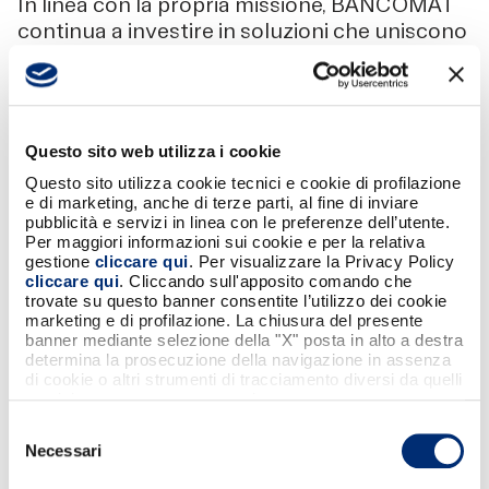
In linea con la propria missione, BANCOMAT
continua a investire in soluzioni che uniscono
semplicità, sicurezza e integrazione
,
contribuendo a rendere l’esperienza dei
servizi digitali bancari più moderna e
coerente con le abitudini degli utenti.
Questo sito web utilizza i cookie
Questo sito utilizza cookie tecnici e cookie di profilazione
e di marketing, anche di terze parti, al fine di inviare
pubblicità e servizi in linea con le preferenze dell’utente.
Per maggiori informazioni sui cookie e per la relativa
gestione
cliccare qui
. Per visualizzare la Privacy Policy
cliccare qui
. Cliccando sull'apposito comando che
trovate su questo banner consentite l’utilizzo dei cookie
marketing e di profilazione. La chiusura del presente
Condividi
banner mediante selezione della "X" posta in alto a destra
determina la prosecuzione della navigazione in assenza
di cookie o altri strumenti di tracciamento diversi da quelli
tecnici strettamente necessari.
Selezione
Necessari
del
NON PERDERTI QUESTI CONTENUTI
consenso