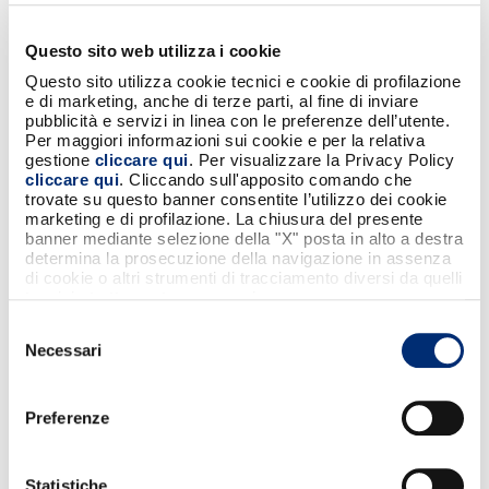
Questo sito web utilizza i cookie
Questo sito utilizza cookie tecnici e cookie di profilazione
e di marketing, anche di terze parti, al fine di inviare
pubblicità e servizi in linea con le preferenze dell’utente.
Per maggiori informazioni sui cookie e per la relativa
gestione
cliccare qui
. Per visualizzare la Privacy Policy
cliccare qui
. Cliccando sull'apposito comando che
trovate su questo banner consentite l’utilizzo dei cookie
marketing e di profilazione. La chiusura del presente
Pagamenti digitali con BANCOMAT Pay
banner mediante selezione della "X" posta in alto a destra
determina la prosecuzione della navigazione in assenza
di cookie o altri strumenti di tracciamento diversi da quelli
tecnici strettamente necessari.
Selezione
Necessari
del
consenso
Preferenze
Statistiche