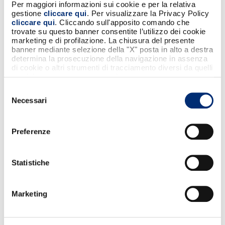
Per maggiori informazioni sui cookie e per la relativa
gestione
cliccare qui
. Per visualizzare la Privacy Policy
cliccare qui
. Cliccando sull'apposito comando che
trovate su questo banner consentite l’utilizzo dei cookie
marketing e di profilazione. La chiusura del presente
banner mediante selezione della "X" posta in alto a destra
determina la prosecuzione della navigazione in assenza
di cookie o altri strumenti di tracciamento diversi da quelli
tecnici strettamente necessari.
TI PORTIAMO AL CUORE DEGLI EVENTI LIVE
Selezione
Necessari
del
IN ITALIA
consenso
Con BANCOMAT e VIVO CONCERTI puoi
Preferenze
vivere da protagonista gli spettacoli più
attesi.
Statistiche
VIVO CONCERTI promuove e produce
concerti e tournée, portando sul palco gli
Marketing
artisti più amati — italiani e internazionali — e
trasformando ogni spettacolo in
un’esperienza che resta nel tempo.