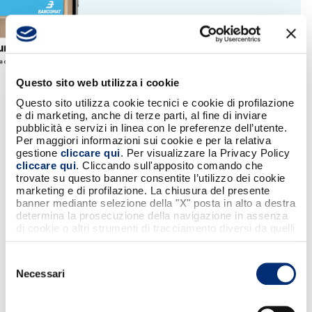
Questo sito web utilizza i cookie
Questo sito utilizza cookie tecnici e cookie di profilazione
e di marketing, anche di terze parti, al fine di inviare
pubblicità e servizi in linea con le preferenze dell’utente.
Per maggiori informazioni sui cookie e per la relativa
gestione
cliccare qui
. Per visualizzare la Privacy Policy
cliccare qui
. Cliccando sull'apposito comando che
PER PAGARE BASTA
trovate su questo banner consentite l’utilizzo dei cookie
marketing e di profilazione. La chiusura del presente
banner mediante selezione della "X" posta in alto a destra
UN TOCCO
determina la prosecuzione della navigazione in assenza
di cookie o altri strumenti di tracciamento diversi da quelli
tecnici strettamente necessari.
Con iPhone, premi
Selezione
due volte il tasto
Necessari
del
laterale o il tasto
consenso
Home, autenticati