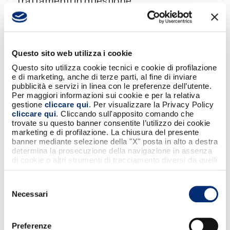
trattamenti in questione.
I Dati saranno trattati con
strumenti automatizzati e non
Questo sito web utilizza i cookie
automatizzati, da personale
Questo sito utilizza cookie tecnici e cookie di profilazione
specificamente autorizzato e
e di marketing, anche di terze parti, al fine di inviare
appositamente formato. Adeguate
pubblicità e servizi in linea con le preferenze dell’utente.
misure di sicurezza sono osservate
Per maggiori informazioni sui cookie e per la relativa
gestione
cliccare qui
. Per visualizzare la Privacy Policy
per prevenire la perdita dei Dati, usi
cliccare qui
. Cliccando sull'apposito comando che
illeciti o non corretti ed accessi non
trovate su questo banner consentite l’utilizzo dei cookie
autorizzati
marketing e di profilazione. La chiusura del presente
banner mediante selezione della "X" posta in alto a destra
determina la prosecuzione della navigazione in assenza
di cookie o altri strumenti di tracciamento diversi da quelli
La durata del trattamento è
tecnici strettamente necessari.
strettamente correlata alle finalità
Selezione
perseguite dal Titolare. Pertanto, in
Necessari
del
linea generale, la cessazione del
consenso
trattamento avverrà: i) a
Preferenze