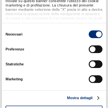
trovate su questo banner consentite l’utilizzo dei cookie
company.
marketing e di profilazione. La chiusura del presente
banner mediante selezione della "X" posta in alto a destra
Share
determina la prosecuzione della navigazione in assenza
di cookie o altri strumenti di tracciamento diversi da quelli
tecnici strettamente necessari.
DOWNLOAD
Selezione
Necessari
del
consenso
Preferenze
BANCOMAT hub
Statistiche
The company
Brand manifesto
Leadership
Marketing
Press releases
Events & news
Passion
Work with us
Mostra dettagli
documents & support