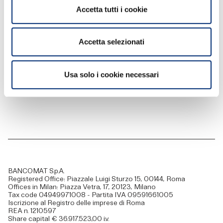
Contact us
Accetta tutti i cookie
Privacy Policy
Contest Rules
Ethics, Compliance and Transparency
Accetta selezionati
Terms and conditions
Stay tuned
Usa solo i cookie necessari
BANCOMAT S.p.A.
Registered Office: Piazzale Luigi Sturzo 15, 00144, Roma
Offices in Milan: Piazza Vetra, 17, 20123, Milano
Tax code 04949971008 - Partita IVA 09591661005
Iscrizione al Registro delle imprese di Roma
REA n. 1210597
Share capital € 36.917.523,00 i.v.