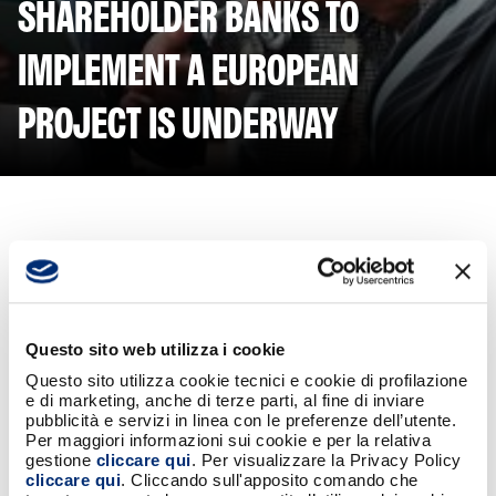
SHAREHOLDER BANKS TO
IMPLEMENT A EUROPEAN
PROJECT IS UNDERWAY
August 7, 2023 - Intesa Sanpaolo, Iccrea Banca, Banco BPM, BPER (the
“Subscribing Banks”), BANCOMAT and FSI have signed a binding contract (the
“Contract”) relating to the entry of FSI into the share capital of BANCOMAT.
The Contract provides for an investment by FSI in ATM of up to Euro 100
Questo sito web utilizza i cookie
million, through an increase in reserved capital, against a qualified minority
interest in the company's capital.
Questo sito utilizza cookie tecnici e cookie di profilazione
Upon completion of the investment, FSI will be the relative majority
e di marketing, anche di terze parti, al fine di inviare
pubblicità e servizi in linea con le preferenze dell’utente.
shareholder alongside the current shareholder banks.
Per maggiori informazioni sui cookie e per la relativa
The partnership, in addition to the Underwriting Banks, is also open to the
gestione
cliccare qui
. Per visualizzare la Privacy Policy
participation of other current and future BANCOMAT customers who will then
cliccare qui
. Cliccando sull'apposito comando che
be able to participate in the governance and creation of value of the