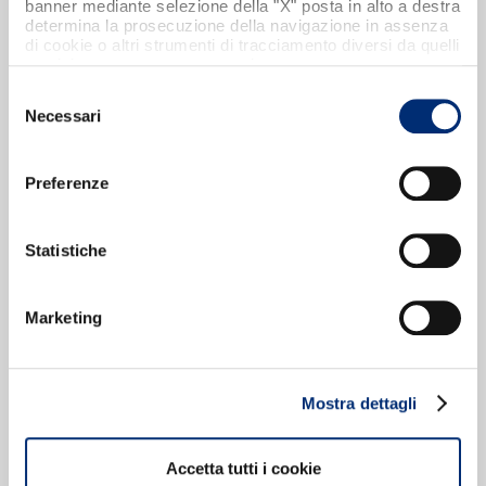
banner mediante selezione della "X" posta in alto a destra
Data di aggiornamento 11/12/2023
determina la prosecuzione della navigazione in assenza
di cookie o altri strumenti di tracciamento diversi da quelli
tecnici strettamente necessari.
Selezione
Necessari
del
consenso
Preferenze
Report form
Statistiche
Date of update 11/12/2023
Marketing
Mostra dettagli
Whistleblowing Procedure
Accetta tutti i cookie