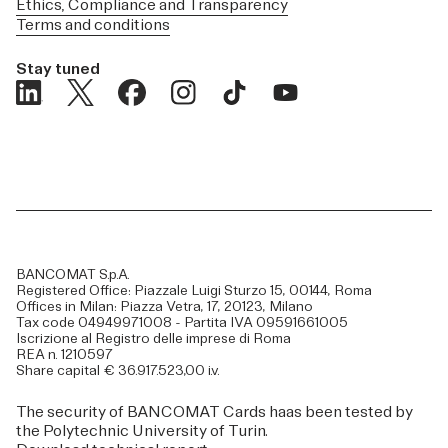
Ethics, Compliance and Transparency
Terms and conditions
Stay tuned
BANCOMAT S.p.A.
Registered Office: Piazzale Luigi Sturzo 15, 00144, Roma
Offices in Milan: Piazza Vetra, 17, 20123, Milano
Tax code 04949971008 - Partita IVA 09591661005
Iscrizione al Registro delle imprese di Roma
REA n. 1210597
Share capital € 36.917.523,00 i.v.
The security of BANCOMAT Cards haas been tested by
the Polytechnic University of Turin.