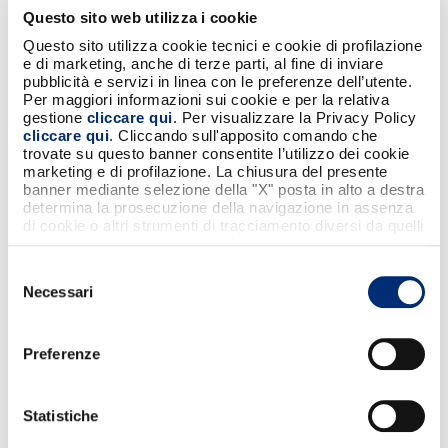
Questo sito web utilizza i cookie
Questo sito utilizza cookie tecnici e cookie di profilazione
e di marketing, anche di terze parti, al fine di inviare
pubblicità e servizi in linea con le preferenze dell’utente.
Per maggiori informazioni sui cookie e per la relativa
gestione
cliccare qui
. Per visualizzare la Privacy Policy
cliccare qui
. Cliccando sull'apposito comando che
trovate su questo banner consentite l’utilizzo dei cookie
marketing e di profilazione. La chiusura del presente
banner mediante selezione della "X" posta in alto a destra
determina la prosecuzione della navigazione in assenza
di cookie o altri strumenti di tracciamento diversi da quelli
tecnici strettamente necessari.
Selezione
SCARICA SUBITO
Necessari
del
consenso
L'APP BANCOMAT
Preferenze
Installa l’app BANCOMAT sul tuo
smartphone
Statistiche
e scopri tutte le funzionalità