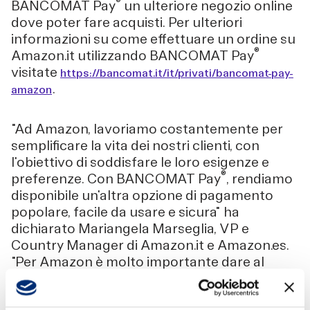
®
BANCOMAT Pay
un ulteriore negozio online
dove poter fare acquisti. Per ulteriori
informazioni su come effettuare un ordine su
®
Amazon.it utilizzando BANCOMAT Pay
visitate
https://bancomat.it/it/privati/bancomat-pay-
.
amazon
"Ad Amazon, lavoriamo costantemente per
semplificare la vita dei nostri clienti, con
l'obiettivo di soddisfare le loro esigenze e
®
preferenze. Con BANCOMAT Pay
, rendiamo
disponibile un'altra opzione di pagamento
popolare, facile da usare e sicura" ha
dichiarato Mariangela Marseglia, VP e
Country Manager di Amazon.it e Amazon.es.
"Per Amazon è molto importante dare al
cliente la possibilità di scegliere, ed è proprio
per questo che offriamo ai clienti di Amazon.it