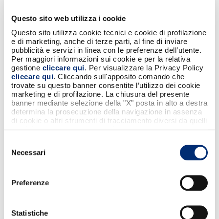
un’ampia selezione di opzioni di pagamento
tra cui carta di credito, contanti presso un
Questo sito web utilizza i cookie
punto vendita autorizzato, addebito diretto
Questo sito utilizza cookie tecnici e cookie di profilazione
sul conto corrente, rateizzazione, Buoni
e di marketing, anche di terze parti, al fine di inviare
Regalo Amazon.it e ora anche BANCOMAT
pubblicità e servizi in linea con le preferenze dell’utente.
®
Pay
".
Per maggiori informazioni sui cookie e per la relativa
gestione
cliccare qui
. Per visualizzare la Privacy Policy
Effettuare un ordine utilizzando BANCOMAT
cliccare qui
. Cliccando sull'apposito comando che
®
Pay
è semplice, rapido e sicuro. Per
trovate su questo banner consentite l’utilizzo dei cookie
®
aggiungere BANCOMAT Pay
ai propri metodi
marketing e di profilazione. La chiusura del presente
banner mediante selezione della "X" posta in alto a destra
di pagamento su Amazon.it è sufficiente
determina la prosecuzione della navigazione in assenza
confermare o inserire il numero di cellulare
di cookie o altri strumenti di tracciamento diversi da quelli
®
associato all’account BANCOMAT Pay
.
tecnici strettamente necessari.
Completata l’operazione, i clienti potranno
Selezione
®
pagare con BANCOMAT Pay
ogni loro
Necessari
del
acquisto usando solamente il loro cellulare.
consenso
Preferenze
“Non possiamo nascondere la grande
soddisfazione nel vedere il nostro metodo di
Statistiche
®
pagamento digitale BANCOMAT Pay