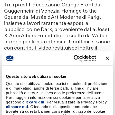
Tra i prestiti d’eccezione, Orange Front dal
Guggenheim di Venezia, Homage to the
Square dal Musée d’Art Moderne di Parigi,
insieme a lavori raramente esposti al
pubblico, come Dark, proveniente dalla Josef
& Anni Albers Foundation e scelto da Weber
proprio per la sua intensità. Un’ultima sezione
con contributi video restituisce inoltre il
metodo di un artista che ha profondamente
trasformato la pittura del Novecento.
Marco Magnifico, Presidente del FAI – Fondo
per l’Ambiente Italiano ETS: “Ogni grande
Questo sito web utilizza i cookie
artista sperimenta e approfondisce il proprio
Questo sito utilizza cookie tecnici e cookie di profilazione
linguaggio con una serie di opere che sono
e di marketing, anche di terze parti, al fine di inviare
assai spesso plurime “variazioni sul tema “.
pubblicità e servizi in linea con le preferenze dell’utente.
Per maggiori informazioni sui cookie e per la relativa
Ogni variazione è una riflessione unica e
gestione
cliccare qui
. Per visualizzare la Privacy Policy
originale che - se unita ad altre come in
cliccare qui
. Cliccando sull'apposito comando che
questa mostra - consente di approfondire,
trovate su questo banner consentite l’utilizzo dei cookie