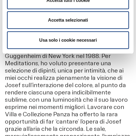
Accetta tutti i cookie
cortile monumentale di Villa Panza.”
Nicholas Fox Weber, Executive Director della
Josef & Anni Albers Foundation e curatore di
Accetta selezionati
Josef Albers: Meditations: “Sono coinvolto
nel lavoro di Josef da cinquantacinque anni e
Usa solo i cookie necessari
ho curato mostre importanti, tra cui la
retrospettiva per il centenario al
Guggenheim di New York nel 1988. Per
Meditations, ho voluto presentare una
selezione di dipinti, unica per intimità, che ai
miei occhi realizza pienamente la visione di
Josef sull’interazione del colore, al punto da
rendere ciascuna opera indicibilmente
sublime, con una luminosità che il suo lavoro
esprime nei momenti migliori. Lavorare con
Villa e Collezione Panza ha offerto la rara
opportunità di far ‘cantare’ l’opera di Josef
grazie all’aria che la circonda. Le sale,