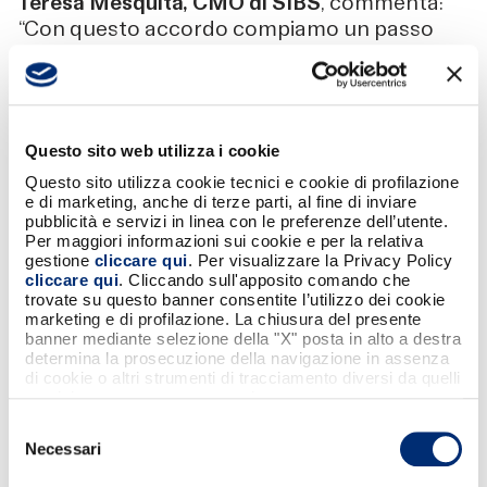
Teresa Mesquita, CMO di SIBS
, commenta:
“Con questo accordo compiamo un passo
importante verso l'interoperabilità tra MB
WAY e le principali soluzioni di pagamento
mobile europee. Questo permetterà ai nostri
utenti in Portogallo di inviare e ricevere
Questo sito web utilizza i cookie
denaro istantaneamente da/verso un
numero di cellulare spagnolo o italiano, nel
Questo sito utilizza cookie tecnici e cookie di profilazione
e di marketing, anche di terze parti, al fine di inviare
modo più comodo e sicuro. Crediamo che
pubblicità e servizi in linea con le preferenze dell’utente.
l'interoperabilità tra le soluzioni di
Per maggiori informazioni sui cookie e per la relativa
pagamento mobile europee sblocchi il
gestione
cliccare qui
. Per visualizzare la Privacy Policy
cliccare qui
. Cliccando sull'apposito comando che
potenziale dei pagamenti istantanei SEPA e
trovate su questo banner consentite l’utilizzo dei cookie
crei le basi per pagamenti paneuropei
marketing e di profilazione. La chiusura del presente
veramente efficienti e innovativi”.
banner mediante selezione della "X" posta in alto a destra
determina la prosecuzione della navigazione in assenza
Per
Oscar Occhipinti, CMO di BANCOMAT
di cookie o altri strumenti di tracciamento diversi da quelli
tecnici strettamente necessari.
S.p.A
.: “Grazie a questo accordo possiamo
annunciare con orgoglio che BANCOMAT
Selezione
Necessari
Pay® compie un ulteriore passo avanti verso
del
l'interoperabilità europea e, nello specifico, è
consenso