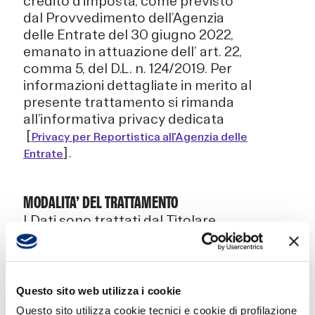
credito d’imposta, come previsto
dal Provvedimento dell’Agenzia
delle Entrate del 30 giugno 2022,
emanato in attuazione dell’ art. 22,
comma 5, del D.L. n. 124/2019. Per
informazioni dettagliate in merito al
presente trattamento si rimanda
all’informativa privacy dedicata
[
Privacy per Reportistica all'Agenzia delle
].
Entrate
MODALITA’ DEL TRATTAMENTO
I Dati sono trattati dal Titolare,
mediante personale appositamente
autorizzato e specificatamente
formato, e – all’esterno – da
soggetti che, nominati responsabili
Questo sito web utilizza i cookie
del trattamento (“
Responsabili
”),
Questo sito utilizza cookie tecnici e cookie di profilazione