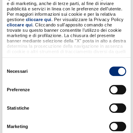
forniscano attività strumentali al
e di marketing, anche di terze parti, al fine di inviare
funzionamento dei Servizi. I Dati
pubblicità e servizi in linea con le preferenze dell’utente.
Per maggiori informazioni sui cookie e per la relativa
sono trattati esclusivamente per il
gestione
cliccare qui
. Per visualizzare la Privacy Policy
perseguimento delle finalità sopra
cliccare qui
. Cliccando sull'apposito comando che
indicate e attraverso l’utilizzo di
trovate su questo banner consentite l’utilizzo dei cookie
marketing e di profilazione. La chiusura del presente
strumenti automatizzati e non
banner mediante selezione della "X" posta in alto a destra
automatizzati, garantendo
determina la prosecuzione della navigazione in assenza
l’adozione di misure tecniche e
di cookie o altri strumenti di tracciamento diversi da quelli
tecnici strettamente necessari.
organizzative volte a prevenire
Selezione
eventuali violazioni di sicurezza che
Necessari
del
possano comportare la distruzione,
consenso
la perdita, la modifica, la
divulgazione non autorizzata o
Preferenze
l'accesso illecito degli stessi.
Tra i Responsabili, a titolo
Statistiche
esemplificativo e non esaustivo, si
segnalano: il fornitore della
piattaforma tecnologica necessaria
Marketing