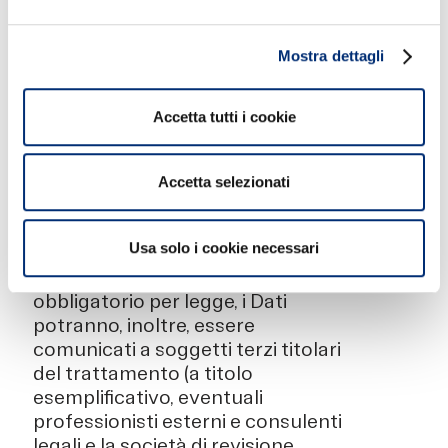
per consentire l’erogazione dei
Servizi e il processamento delle
transazioni; il fornitore della
Mostra dettagli
piattaforma tecnologica di
Tokenizzazione; i fornitori di servizi
Accetta tutti i cookie
di gestione e manutenzione
tecnologica dei sistemi del Titolare.
La lista aggiornata di tutti i
Accetta selezionati
Responsabili potrà essere richiesta
al Titolare del trattamento ai
recapiti indicati nel prosieguo.
Usa solo i cookie necessari
Oltre a quanto eventualmente
obbligatorio per legge, i Dati
potranno, inoltre, essere
comunicati a soggetti terzi titolari
del trattamento (a titolo
esemplificativo, eventuali
professionisti esterni e consulenti
legali e la società di revisione