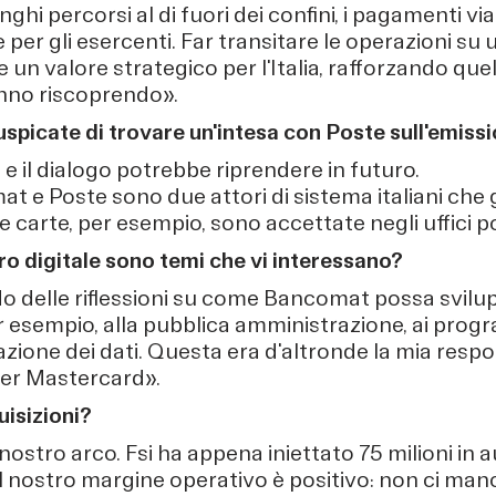
ghi percorsi al di fuori dei confini, i pagamenti 
per gli esercenti. Far transitare le operazioni su 
 un valore strategico per l'Italia, rafforzando quel
tanno riscoprendo».
spicate di trovare un'intesa con Poste sull'emissi
 e il dialogo potrebbe riprendere in futuro.
 e Poste sono due attori di sistema italiani che 
re carte, per esempio, sono accettate negli uffici po
uro digitale sono temi che vi interessano?
o delle riflessioni su come Bancomat possa svilup
r esempio, alla pubblica amministrazione, ai progr
azione dei dati. Questa era d'altronde la mia respo
per Mastercard».
isizioni?
nostro arco. Fsi ha appena iniettato 75 milioni in 
l nostro margine operativo è positivo: non ci man