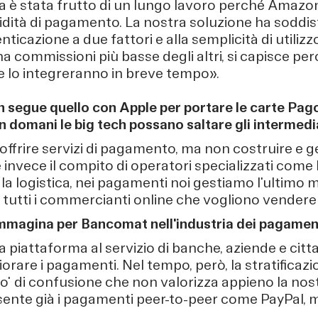
a è stata frutto di un lungo lavoro perché Amazon
luidità di pagamento. La nostra soluzione ha soddis
enticazione a due fattori e alla semplicità di utilizz
ha commissioni più basse degli altri, si capisce pe
 lo integreranno in breve tempo».
 segue quello con Apple per portare le carte Pa
n domani le big tech possano saltare gli intermed
offrire servizi di pagamento, ma non costruire e ge
 invece il compito di operatori specializzati co
a logistica, nei pagamenti noi gestiamo l'ultimo mig
 tutti i commercianti online che vogliono vendere i
immagina per Bancomat nell'industria dei pagament
iattaforma al servizio di banche, aziende e cittad
orare i pagamenti. Nel tempo, però, la stratificazio
o' di confusione che non valorizza appieno la nos
sente già i pagamenti peer-to-peer come PayPal, m