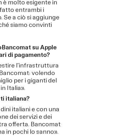
 è molto esigente in
fatto entrambi i
o. Se a ciò si aggiunge
rché siamo convinti
goBancomat su Apple
iari di pagamento?
stire l'infrastruttura
me Bancomat: volendo
lio per i giganti del
n Italia».
i italiana?
ini italiani e con una
ne dei servizi e dei
tra offerta. Bancomat
a in pochi lo sanno».