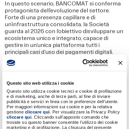
In questo scenario, BANCOMAT si conferma
protagonista dell’evoluzione del settore.
Forte di una presenza capillare e di
un’infrastruttura consolidata, la Società
guarda al 2026 con l’obiettivo disviluppare un
ecosistema unico e integrato, capace di
gestire in un’unica piattaforma tutti i
principali casi d’uso dei pagamenti digitali.
L’approccio punta a semplificare l’esperienza
quotidiana di cittadini, imprese e istituzioni,
accompagnando la progressiva
digitalizzazione dei servizi e rispondendo alle
Questo sito web utilizza i cookie
esigenze di un mercato in rapido
Questo sito utilizza cookie tecnici e cookie di profilazione
cambiamento.
e di marketing, anche di terze parti, al fine di inviare
pubblicità e servizi in linea con le preferenze dell’utente.
Per maggiori informazioni sui cookie e per la relativa
gestione
cliccare qui
. Per visualizzare la Privacy Policy
Efficienza, sicurezza e innovazione al centro
cliccare qui
. Cliccando sull'apposito comando che
dello sviluppo
trovate su questo banner consentite l’utilizzo dei cookie
marketing e di profilazione. La chiusura del presente