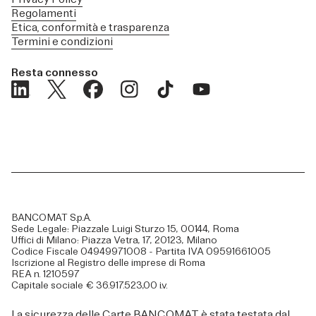
Regolamenti
Etica, conformità e trasparenza
Termini e condizioni
Resta connesso
BANCOMAT S.p.A.
Sede Legale: Piazzale Luigi Sturzo 15, 00144, Roma
Uffici di Milano: Piazza Vetra, 17, 20123, Milano
Codice Fiscale 04949971008 - Partita IVA 09591661005
Iscrizione al Registro delle imprese di Roma
REA n. 1210597
Capitale sociale € 36.917.523,00 i.v.
La sicurezza delle Carte BANCOMAT è stata testata dal