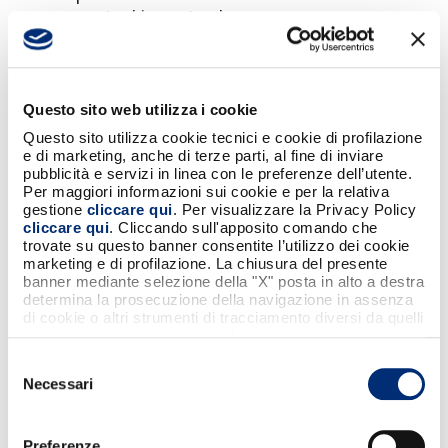
momento. L’eventuale nuova
iscrizione del medesimo
Destinatario non terrà quindi conto
del pregresso e di quanto ottenuto
Questo sito web utilizza i cookie
prima della cancellazione.
Questo sito utilizza cookie tecnici e cookie di profilazione
e di marketing, anche di terze parti, al fine di inviare
pubblicità e servizi in linea con le preferenze dell’utente.
8. VANTAGGI, BENEFIT E
Per maggiori informazioni sui cookie e per la relativa
OPPORTUNITA’
gestione
cliccare qui
. Per visualizzare la Privacy Policy
cliccare qui
. Cliccando sull'apposito comando che
All’atto della registrazione e fino al
trovate su questo banner consentite l’utilizzo dei cookie
momento in cui la stessa rimarrà in
marketing e di profilazione. La chiusura del presente
banner mediante selezione della "X" posta in alto a destra
essere, il Destinatario potrà fruire
determina la prosecuzione della navigazione in assenza
dei benefici dell’Iniziativa, come di
di cookie o altri strumenti di tracciamento diversi da quelli
seguito riportati.
tecnici strettamente necessari.
Selezione
8.1 Vetrina sconti
Necessari
del
Tutti i Destinatari registrati
consenso
all’Iniziativa visualizzeranno in
Preferenze