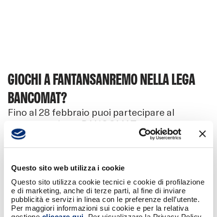
GIOCHI A FANTANSANREMO NELLA LEGA
BANCOMAT?
Fino al 28 febbraio puoi partecipare al
concorso «Lega BANCOMAT
FantaSanremo» e provare a vincere due
biglietti della tua squadra del cuore perla
37esima giornara di serie A Enilive!
Questo sito web utilizza i cookie
Questo sito utilizza cookie tecnici e cookie di profilazione
e di marketing, anche di terze parti, al fine di inviare
LEGGI IL REGOLAMENTO
pubblicità e servizi in linea con le preferenze dell’utente.
Per maggiori informazioni sui cookie e per la relativa
gestione
cliccare qui
. Per visualizzare la Privacy Policy