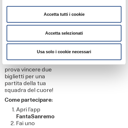
CONCORSO «LEGA
BANCOMAT
Accetta tutti i cookie
FANTASANREMO»
Accetta selezionati
Se anche tu ami
FantaSanremo,
Usa solo i cookie necessari
partecipa al nostro
concorso esclusivo e
prova vincere due
biglietti per una
partita della tua
squadra del cuore!
Come partecipare:
Apri l'app
FantaSanremo
Fai uno