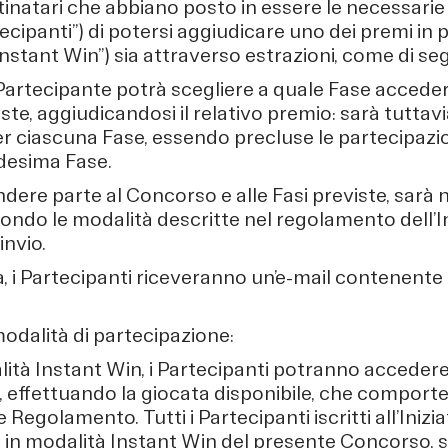
inatari che abbiano posto in essere le necessarie 
tecipanti”) di potersi aggiudicare uno dei premi in 
Instant Win”) sia attraverso estrazioni, come di seg
Partecipante potrà scegliere a quale Fase accede
iste, aggiudicandosi il relativo premio: sarà tuttav
er ciascuna Fase, essendo precluse le partecipazi
edesima Fase.
dere parte al Concorso e alle Fasi previste, sarà
secondo le modalità descritte nel regolamento dell’In
invio.
a, i Partecipanti riceveranno un’e-mail contenent
 modalità di partecipazione:
lità Instant Win, i Partecipanti potranno accedere 
, effettuando la giocata disponibile, che comport
Regolamento. Tutti i Partecipanti iscritti all’Iniz
si in modalità Instant Win del presente Concorso, 