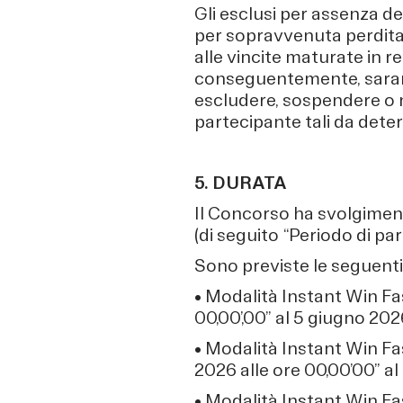
Gli esclusi per assenza de
per sopravvenuta perdita d
alle vincite maturate in re
conseguentemente, saranno
escludere, sospendere o 
partecipante tali da dete
5. DURATA
Il Concorso ha svolgimen
(di seguito “Periodo di par
Sono previste le seguenti f
• Modalità Instant Win Fa
00,00’,00” al 5 giugno 2026
• Modalità Instant Win Fa
2026 alle ore 00,00’00” al 
• Modalità Instant Win Fa