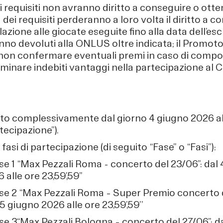
i requisiti non avranno diritto a conseguire o otten
ei requisiti perderanno a loro volta il diritto a co
lazione alle giocate eseguite fino alla data dell’es
 devoluti alla ONLUS oltre indicata; il Promotore 
non confermare eventuali premi in caso di compo
rminare indebiti vantaggi nella partecipazione al 
to complessivamente dal giorno 4 giugno 2026 a
tecipazione”).
asi di partecipazione (di seguito “Fase” o “Fasi”):
se 1 “Max Pezzali Roma - concerto del 23/06”: dal 
 alle ore 23,59’,59”
se 2 “Max Pezzali Roma – Super Premio concerto d
5 giugno 2026 alle ore 23,59’,59’’
se 3“Max Pezzali Bologna – concerto del 27/06”: da