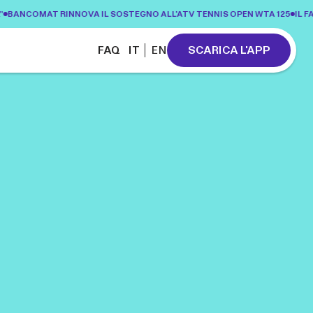
COMAT RINNOVA IL SOSTEGNO ALL'ATV TENNIS OPEN WTA 125
IL FAI E
FAQ
SCARICA L'APP
IT
EN