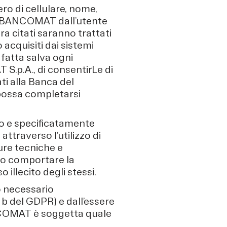
ero di cellulare, nome,
 a BANCOMAT dall’utente
ra citati saranno trattati
acquisiti dai sistemi
 fatta salva ogni
.p.A., di consentirLe di
ti alla Banca del
possa completarsi
to e specificatamente
ttraverso l’utilizzo di
ure tecniche e
ano comportare la
 illecito degli stessi.
o necessario
t. b del GDPR) e dall’essere
ANCOMAT è soggetta quale