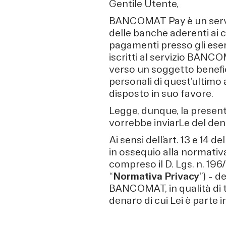
Gentile Utente,
BANCOMAT Pay è un servi
delle banche aderenti ai c
pagamenti presso gli eserc
iscritti al servizio BANC
verso un soggetto benefic
personali di quest’ultimo 
disposto in suo favore.
Legge, dunque, la presen
vorrebbe inviarLe del dena
Ai sensi dell’art. 13 e 14
in ossequio alla normativa
compreso il D. Lgs. n. 196
“
Normativa Privacy
”) – d
BANCOMAT, in qualità di ti
denaro di cui Lei è parte 