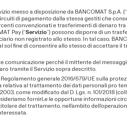
zio messo a disposizione da BANCOMAT S.p.A. (“
ircuiti di pagamento dalla stessa gestiti che cons
enti convenzionati e trasferimenti di denaro tra pri
OMAT Pay (“
Servizio
”) possono disporre di un tras
iario non registrato allo stesso. In tal caso, BAN
al sol fine di consentire allo stesso di accettare il
te comunicazione perché il mittente del messaggio
ro tramite il Servizio sopra descritto.
 del Regolamento generale 2016/679/UE sulla protezi
 relativa al trattamento dei dati personali pro te
/2003, come modificato dal D. Lgs. n. 101/2018 (co
esideriamo fornirLe le opportune informazioni circ
tolare del trattamento, nell’ambito dell’operazion
interessata.