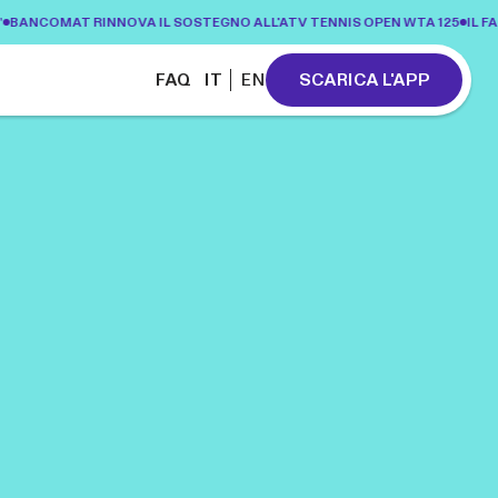
ANCOMAT RINNOVA IL SOSTEGNO ALL'ATV TENNIS OPEN WTA 125
IL FAI 
FAQ
SCARICA L'APP
IT
EN