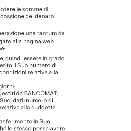
cuotere le somme di
riscossione del denaro
’operazione una tantum da
egato alla pagina web
he:
e, quindi, essere in grado
erito il Suo numero di
condizioni relative alla
iorni;
i gestiti da BANCOMAT;
 Suoi dati (numero di
relative alla suddetta
trasferimento in Suo
ché lo stesso possa avere