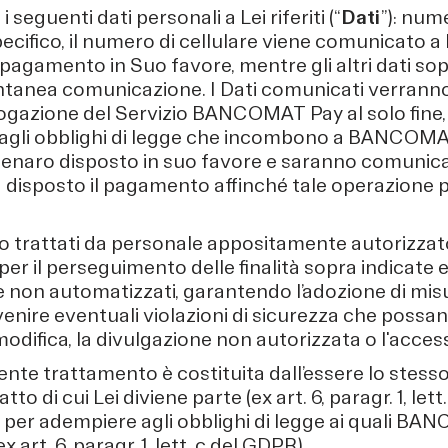
 seguenti dati personali a Lei riferiti (“
Dati
”): num
ecifico, il numero di cellulare viene comunicato
l pagamento in Suo favore, mentre gli altri dati sop
ntanea comunicazione. I Dati comunicati verranno 
erogazione del Servizio BANCOMAT Pay al solo fine,
gli obblighi di legge che incombono a BANCOMAT S
 denaro disposto in suo favore e saranno comunica
 disposto il pagamento affinché tale operazione 
nno trattati da personale appositamente autorizza
 il perseguimento delle finalità sopra indicate e a
 non automatizzati, garantendo l’adozione di mis
venire eventuali violazioni di sicurezza che poss
 modifica, la divulgazione non autorizzata o l'accesso
sente trattamento è costituita dall’essere lo stess
to di cui Lei diviene parte (ex art. 6, paragr. 1, let
 per adempiere agli obblighi di legge ai quali B
 art. 6, paragr. 1, lett. c del GDPR).