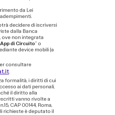
ferimento da Lei
i adempimenti.
rà decidere di iscriversi
viste dalla Banca
 ove non integrata
App di Circuito
” o
mediante device mobili (a
per consultare
.it
.
formalità, i diritti di cui
’accesso ai dati personali,
hé il diritto alla
descritti vanno rivolte a
 n.15, CAP 00144, Roma,
i richieste è deputato il