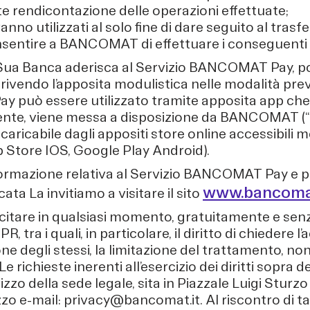
e rendicontazione delle operazioni effettuate;
aranno utilizzati al solo fine di dare seguito al tras
nsentire a BANCOMAT di effettuare i conseguent
a Sua Banca aderisca al Servizio BANCOMAT Pay, pot
crivendo l’apposita modulistica nelle modalità pre
uò essere utilizzato tramite apposita app che,
rente, viene messa a disposizione da BANCOMAT (“
 scaricabile dagli appositi store online accessibili 
p Store IOS, Google Play Android).
nformazione relativa al Servizio BANCOMAT Pay e 
www.bancomat
ata La invitiamo a visitare il sito
sercitare in qualsiasi momento, gratuitamente e senza 
R, tra i quali, in particolare, il diritto di chiedere l
one degli stessi, la limitazione del trattamento, nonc
 Le richieste inerenti all’esercizio dei diritti sopra 
zo della sede legale, sita in Piazzale Luigi Sturzo
zo e-mail: privacy@bancomat.it. Al riscontro di tal