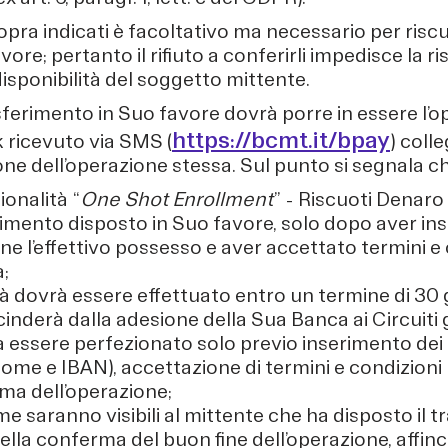
sopra indicati è facoltativo ma necessario per ris
ore; pertanto il rifiuto a conferirli impedisce la 
isponibilità del soggetto mittente.
asferimento in Suo favore dovrà porre in essere l
https://bcmt.it/bpay
nk ricevuto via SMS (
) coll
one dell’operazione stessa. Sul punto si segnala c
ionalità “
One Shot Enrollment
” - Riscuoti Denaro 
erimento disposto in Suo favore, solo dopo aver ins
ne l’effettivo possesso e aver accettato termini e 
;
ità dovrà essere effettuato entro un termine di 30 g
cinderà dalla adesione della Sua Banca ai Circuit
à essere perfezionato solo previo inserimento dei
me e IBAN), accettazione di termini e condizioni 
ma dell’operazione;
 saranno visibili al mittente che ha disposto il 
lla conferma del buon fine dell’operazione, affin