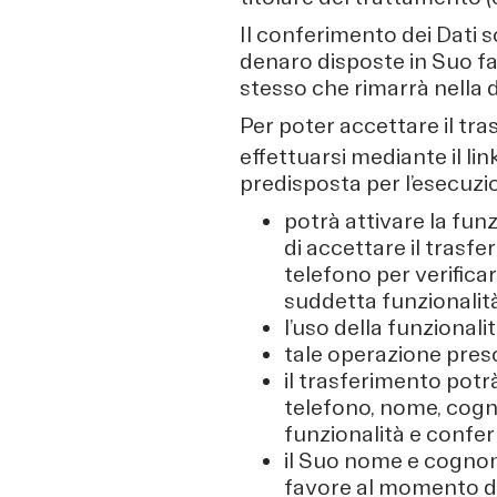
Il conferimento dei Dati 
denaro disposte in Suo fav
stesso che rimarrà nella d
Per poter accettare il tr
effettuarsi mediante il li
predisposta per l’esecuzi
potrà attivare la funz
di accettare il trasf
telefono per verificar
suddetta funzionalità
l’uso della funzional
tale operazione pres
il trasferimento potr
telefono, nome, cogno
funzionalità e confer
il Suo nome e cognome
favore al momento de