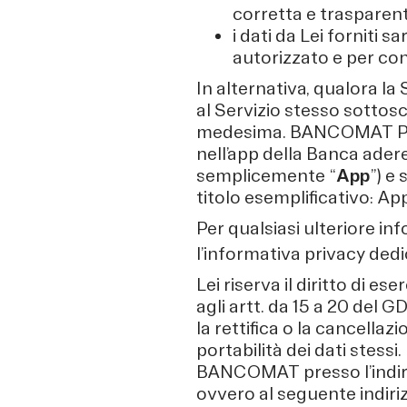
corretta e trasparent
i dati da Lei forniti s
autorizzato e per co
In alternativa, qualora l
al Servizio stesso sottos
medesima. BANCOMAT Pay p
nell’app della Banca ade
semplicemente “
App
”) e
titolo esemplificativo: Ap
Per qualsiasi ulteriore i
l’informativa privacy dedic
Lei riserva il diritto di e
agli artt. da 15 a 20 del GDP
la rettifica o la cancellazi
portabilità dei dati stessi.
BANCOMAT presso l’indiriz
ovvero al seguente indiriz