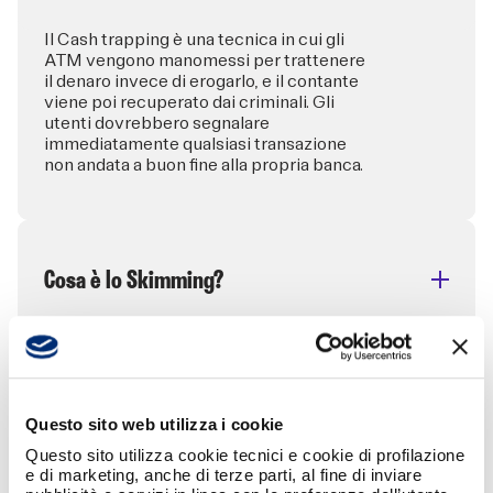
Il Cash trapping è una tecnica in cui gli
ATM vengono manomessi per trattenere
il denaro invece di erogarlo, e il contante
viene poi recuperato dai criminali. Gli
utenti dovrebbero segnalare
immediatamente qualsiasi transazione
non andata a buon fine alla propria banca.
Cosa è lo Skimming?
Lo Skimming è una tecnica fraudolenta in
cui viene installato un dispositivo
(skimmer) sui terminali ATM o POS per
leggere e copiare i dati della banda
Questo sito web utilizza i cookie
magnetica. I criminali possono anche
utilizzare telecamere nascoste o tastiere
Questo sito utilizza cookie tecnici e cookie di profilazione
false per catturare il PIN. Tuttavia, questi
e di marketing, anche di terze parti, al fine di inviare