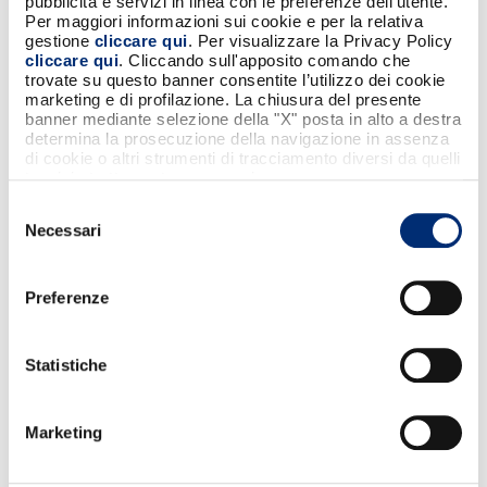
truffatori non possono replicare il chip,
pubblicità e servizi in linea con le preferenze dell’utente.
quindi le transazioni effettuate con
Per maggiori informazioni sui cookie e per la relativa
gestione
cliccare qui
. Per visualizzare la Privacy Policy
tecnologia chip sono sicure.
cliccare qui
. Cliccando sull'apposito comando che
trovate su questo banner consentite l’utilizzo dei cookie
marketing e di profilazione. La chiusura del presente
banner mediante selezione della "X" posta in alto a destra
determina la prosecuzione della navigazione in assenza
Le Carte funzionano con il Chip
di cookie o altri strumenti di tracciamento diversi da quelli
tecnici strettamente necessari.
anche se sulle stesse è presente la
Selezione
Banda?
Necessari
del
consenso
Le carte funzionano con il chip anche se
Preferenze
è presente la banda magnetica.
Quest'ultima viene utilizzata solo quando
il terminale non supporta la tecnologia
Statistiche
del chip, e la sua presenza non
compromette la sicurezza delle
transazioni effettuate con il chip.
Marketing