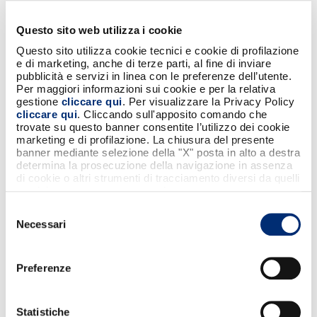
carta di tipo commercial?
Questo sito web utilizza i cookie
Le carte commerciali possono essere
Questo sito utilizza cookie tecnici e cookie di profilazione
riconosciute perché la tipologia del
e di marketing, anche di terze parti, al fine di inviare
prodotto è specificata sul fronte della
pubblicità e servizi in linea con le preferenze dell’utente.
carta.
Per maggiori informazioni sui cookie e per la relativa
gestione
cliccare qui
. Per visualizzare la Privacy Policy
cliccare qui
. Cliccando sull'apposito comando che
trovate su questo banner consentite l’utilizzo dei cookie
marketing e di profilazione. La chiusura del presente
banner mediante selezione della "X" posta in alto a destra
Cosa si intende per regolamento
determina la prosecuzione della navigazione in assenza
corporate billing?
di cookie o altri strumenti di tracciamento diversi da quelli
tecnici strettamente necessari.
Selezione
Il regolamento corporate billing significa
Necessari
del
che le spese relative alle operazioni di
consenso
pagamento o prelievo effettuate con le
carte commerciali affidate ai dipendenti
Preferenze
saranno addebitate sullo stesso IBAN
aziendale a cui sono associate le carte.
Statistiche