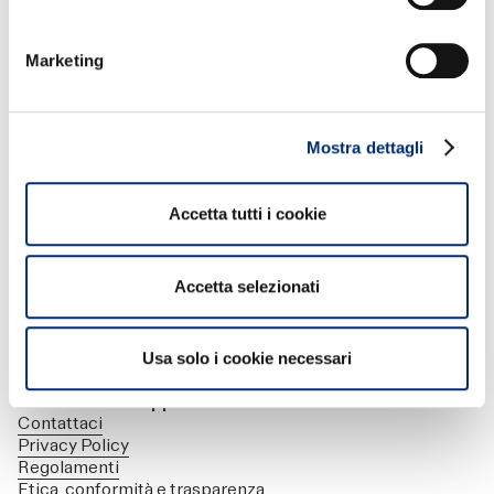
Marketing
TORNA ALLE FAQ
Mostra dettagli
BANCOMAT hub
Accetta tutti i cookie
Chi siamo
Brand manifesto
La leadership
Accetta selezionati
Comunicati stampa
Eventi & news
Le passioni
Lavora con noi
Usa solo i cookie necessari
Documenti & Supporto
Contattaci
Privacy Policy
Regolamenti
Etica, conformità e trasparenza