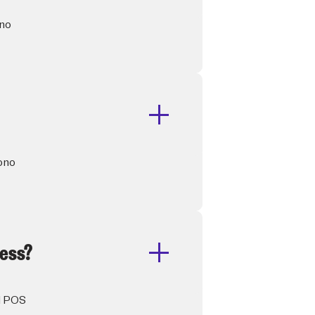
nno
sono
less?
il POS