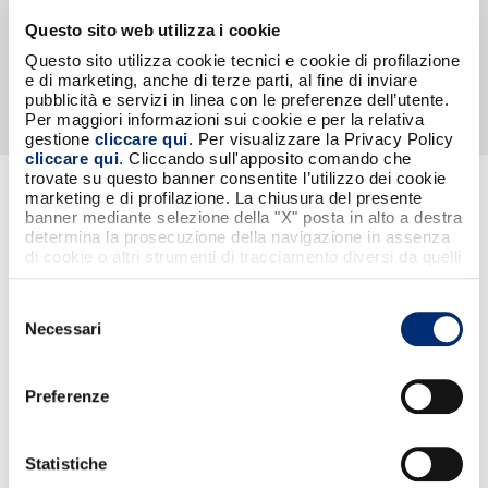
Questo sito web utilizza i cookie
Questo sito utilizza cookie tecnici e cookie di profilazione
e di marketing, anche di terze parti, al fine di inviare
pubblicità e servizi in linea con le preferenze dell’utente.
Per maggiori informazioni sui cookie e per la relativa
gestione
cliccare qui
. Per visualizzare la Privacy Policy
cliccare qui
. Cliccando sull'apposito comando che
BANCOMAT hub
trovate su questo banner consentite l’utilizzo dei cookie
Chi siamo
marketing e di profilazione. La chiusura del presente
Brand manifesto
banner mediante selezione della "X" posta in alto a destra
La leadership
determina la prosecuzione della navigazione in assenza
Comunicati stampa
di cookie o altri strumenti di tracciamento diversi da quelli
Eventi & news
tecnici strettamente necessari.
Le passioni
Selezione
Lavora con noi
Necessari
del
consenso
Documenti & Supporto
Contattaci
Preferenze
Privacy Policy
Regolamenti
Etica, conformità e trasparenza
Statistiche
Termini e condizioni