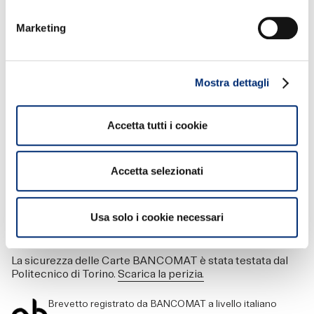
Resta connesso
Marketing
Mostra dettagli
Accetta tutti i cookie
BANCOMAT S.p.A.
Accetta selezionati
Sede Legale: Piazzale Luigi Sturzo 15, 00144, Roma
Uffici di Milano: Piazza Vetra, 17, 20123, Milano
Codice Fiscale 04949971008 - Partita IVA 09591661005
Iscrizione al Registro delle imprese di Roma
Usa solo i cookie necessari
REA n. 1210597
Capitale sociale € 36.917.523,00 i.v.
La sicurezza delle Carte BANCOMAT è stata testata dal
Politecnico di Torino.
Scarica la perizia.
Brevetto registrato da BANCOMAT a livello italiano