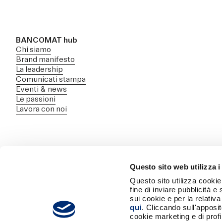
BANCOMAT hub
Chi siamo
Brand manifesto
La leadership
Comunicati stampa
Eventi & news
Le passioni
Lavora con noi
Questo sito web utilizza i
Questo sito utilizza cookie 
BANCOMAT S.p.A.
fine di inviare pubblicità e
Sede Legale: Piazzale Luigi Sturzo 15, 00144, Roma
sui cookie e per la relativ
Uffici di Milano: Piazza Vetra, 17, 20123, Milano
qui
. Cliccando sull'apposi
Codice Fiscale 04949971008 - Partita IVA 09591661005
cookie marketing e di prof
Iscrizione al Registro delle imprese di Roma