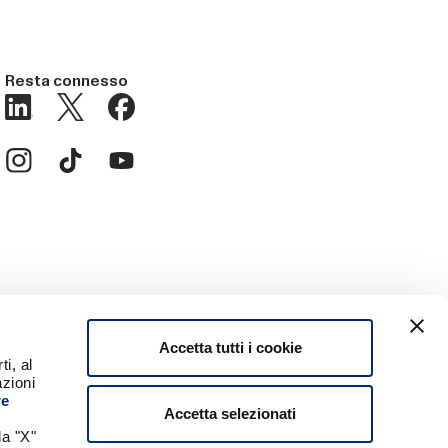
Resta connesso
Accetta tutti i cookie
i, al
 registrato da BANCOMAT a
azioni
aliano
re
Accetta selezionati
la "X"