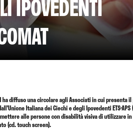
GLI IPOVEDENTI
NCOMAT
 ha diffuso una circolare agli Associati in cui presenta 
ll'Unione Italiana dei Ciechi e degli Ipovedenti ETS-APS (U
ettere alle persone con disabilità visiva di utilizzare 
o (cd. touch screen).