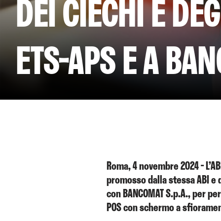
DEI CIECHI E DE
ETS-APS E A BA
Roma, 4 novembre 2024 - L’ABI
promosso dalla stessa ABI e da
con BANCOMAT S.p.A., per perm
POS con schermo a sfiorament