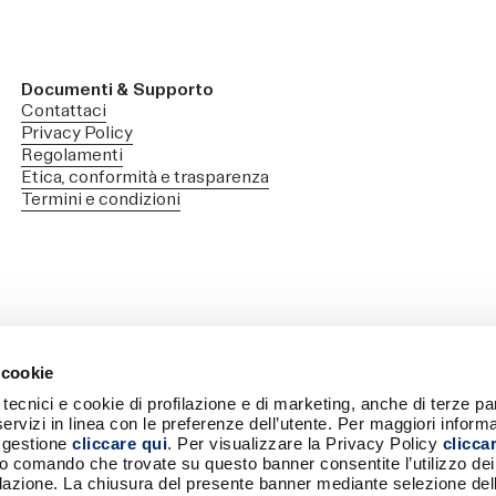
Documenti & Supporto
Contattaci
Privacy Policy
Regolamenti
Etica, conformità e trasparenza
Termini e condizioni
 cookie
tecnici e cookie di profilazione e di marketing, anche di terze part
La sicurezza delle Carte BANCOMAT è
Brevetto
 servizi in linea con le preferenze dell’utente. Per maggiori inform
livello it
stata testata dal Politecnico di Torino.
a gestione
cliccare qui
. Per visualizzare la Privacy Policy
clicca
Scarica la perizia.
to comando che trovate su questo banner consentite l’utilizzo dei
ilazione. La chiusura del presente banner mediante selezione del