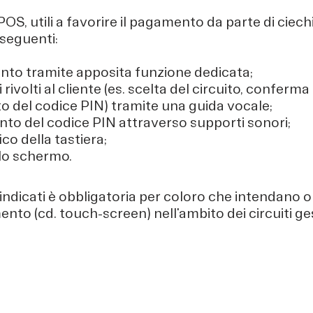
ei POS, utili a favorire il pagamento da parte di ciec
i seguenti:
ento tramite apposita funzione dedicata;
rivolti al cliente (es. scelta del circuito, conferma
to del codice PIN) tramite una guida vocale;
ento del codice PIN attraverso supporti sonori;
co della tastiera;
llo schermo.
i indicati è obbligatoria per coloro che intendano 
mento (cd. touch-screen) nell'ambito dei circuiti 