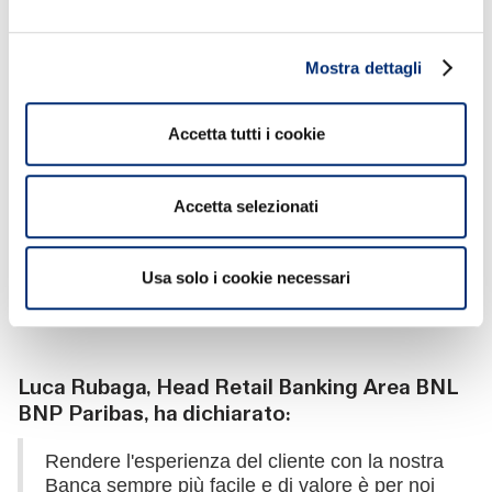
BANCOMAT, ha dichiarato:
La collaborazione costruita con BNL BNP
Mostra dettagli
Paribas è una conferma della solidità e
dell'attrattività dell'ecosistema digitale costruito
negli anni da BANCOMAT. Avere al nostro
Accetta tutti i cookie
fianco una banca con la storia, il know-how e
la presenza sul territorio significa permettere
ad un numero sempre maggiore di cittadini di
Accetta selezionati
utilizzare la comodità e la sicurezza dei
pagamenti digitali attraverso una soluzione
che si integra con il conto corrente e si utilizza
Usa solo i cookie necessari
in tanti momenti della vita quotidiana.
Luca Rubaga, Head Retail Banking Area BNL
BNP Paribas, ha dichiarato:
Rendere l'esperienza del cliente con la nostra
Banca sempre più facile e di valore è per noi