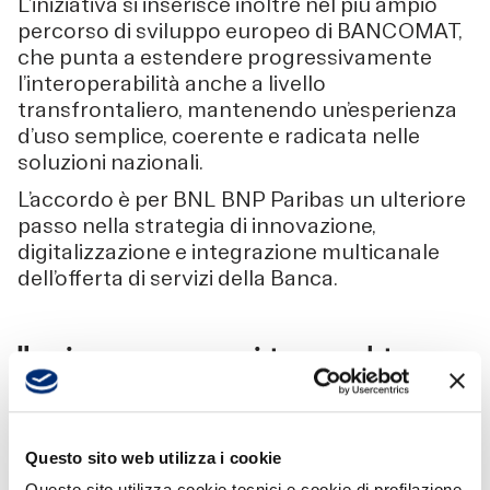
L’iniziativa si inserisce inoltre nel più ampio
percorso di sviluppo europeo di BANCOMAT,
che punta a estendere progressivamente
l’interoperabilità anche a livello
transfrontaliero, mantenendo un’esperienza
d’uso semplice, coerente e radicata nelle
soluzioni nazionali.
L’accordo è per BNL BNP Paribas un ulteriore
passo nella strategia di innovazione,
digitalizzazione e integrazione multicanale
dell’offerta di servizi della Banca.
Un unico accesso a un ecosistema completo
L’app BANCOMAT va oltre i pagamenti tra
privati e offre un punto di accesso a un
ecosistema articolato di servizi. Attraverso
l'app, è possibile effettuare pagamenti presso
Questo sito web utilizza i cookie
esercenti fisici e online convenzionati, nonché
Questo sito utilizza cookie tecnici e cookie di profilazione