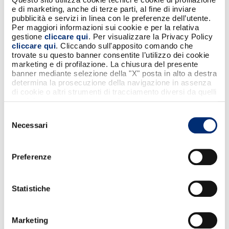
e di marketing, anche di terze parti, al fine di inviare
verso la Pubblica Amministrazione tramite
pubblicità e servizi in linea con le preferenze dell’utente.
pagoPA, in un contesto sicuro, tracciabile e
Per maggiori informazioni sui cookie e per la relativa
conforme agli standard europei.
gestione
cliccare qui
. Per visualizzare la Privacy Policy
cliccare qui
. Cliccando sull'apposito comando che
Il modello valorizza il rapporto diretto tra
trovate su questo banner consentite l’utilizzo dei cookie
cliente e banca — senza intermediari
marketing e di profilazione. La chiusura del presente
banner mediante selezione della "X" posta in alto a destra
aggiuntivi — e si fonda sull'infrastruttura
determina la prosecuzione della navigazione in assenza
consolidata del circuito BANCOMAT.
di cookie o altri strumenti di tracciamento diversi da quelli
tecnici strettamente necessari.
Selezione
Un'offerta ampliata per milioni di clienti
Necessari
del
L’accordo tra BNL BNP Paribas e BANCOMAT
consenso
è un ulteriore passo nel consolidare la
Preferenze
diffusione dei pagamenti digitali in Italia, in
linea con le direttive europee e con le
esigenze di cittadini, banche ed esercenti.
Statistiche
Marketing
Matteo Valenti, Chief Products Officer