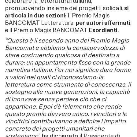
celebrare la letteratura italiana,
promuovendo insieme dei progetti solidali,
si
articola in due sezioni:
il Premio Magis
BANCOMAT Letteratura,
per autori affermati
,
e il Premio Magis BANCOMAT
Esordienti
.
“Questo è il secondo anno del Premio Magis
Bancomat e abbiamo la consapevolezza di
stare costruendo qualcosa di destinato a
durare: un appuntamento fisso con la grande
narrativa italiana. Per noi significa dare forma
a valori nei quali ci riconosciamo: la
letteratura come strumento di conoscenza, il
sostegno alle nuove generazioni, la capacità
di innovare senza perdere ciò che ci
appartiene. E poi c’è l’elemento che rende
questo premio davvero unico: i vincitori e le
vincitrici contribuiranno a definire l’impatto
concreto dei progetti umanitari che
sosteniamo”,
ha dichiarato il Presidente di