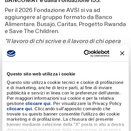
BANCOMAT e dalla Fondazione 153.
Per il 2026 Fondazione AVSI si va ad
aggiungere al gruppo formato da Banco
Alimentare, Busajo, Caritas, Progetto Rwanda
e Save The Children.
“Il lavoro di chi scrive e il lavoro di chi opera
in campo umanitario, ce ne rendiamo conto
sempre di più, appaiono diversissimi, invece
hanno caratteristiche comuni. Richiedono
tempo, creatività, perspicacia, molto
Questo sito web utilizza i cookie
impegno. Ogni libro, e ogni persona povera
che si aiuta a diventare un essere autonomo
Questo sito utilizza cookie tecnici e cookie di profilazione
e di marketing, anche di terze parti, al fine di inviare
e libero, hanno bisogno della stessa cura
pubblicità e servizi in linea con le preferenze dell’utente.
intelligente e affettuosa. Una maggiore
Per maggiori informazioni sui cookie e per la relativa
giustizia è poi importante per far gustare la
gestione
cliccare qui
. Per visualizzare la Privacy Policy
cliccare qui
. Cliccando sull'apposito comando che
bellezza che c’è nelle cose. Per questo la
trovate su questo banner consentite l’utilizzo dei cookie
nostra frase manifesto raccontare il mondo,
marketing e di profilazione. La chiusura del presente
renderlo un posto migliore, pur se ambiziosa,
banner mediante selezione della "X" posta in alto a destra
determina la prosecuzione della navigazione in assenza