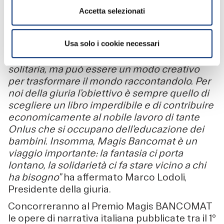
euro.
Accetta selezionati
“Anche quest’anno riparte il Premio Magis
Bancomat, animato come sempre dalla
convinzione che l’arte non è ricerca del
Usa solo i cookie necessari
successo, vanità, narcisismo, infelicità
solitaria, ma può essere un modo creativo
per trasformare il mondo raccontandolo. Per
noi della giuria l’obiettivo è sempre quello di
scegliere un libro imperdibile e di contribuire
economicamente al nobile lavoro di tante
Onlus che si occupano dell’educazione dei
bambini. Insomma, Magis Bancomat è un
viaggio importante: la fantasia ci porta
lontano, la solidarietà ci fa stare vicino a chi
ha bisogno”
ha affermato Marco Lodoli,
Presidente della giuria.
Concorreranno al Premio Magis BANCOMAT
le opere di narrativa italiana pubblicate tra il 1°